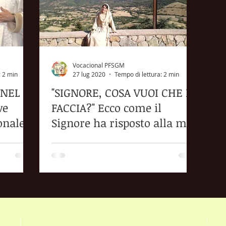
Vocacional PFSGM
: 2 min
27 lug 2020
Tempo di lettura: 2 min
 NEL
"SIGNORE, COSA VUOI CHE IO
ve
FACCIA?" Ecco come il
onale
Signore ha risposto alla mia
preghiera!