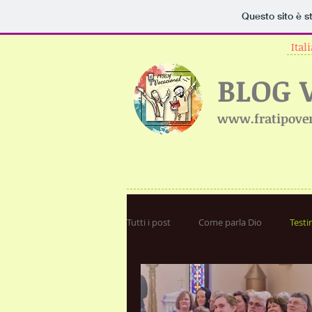
Questo sito è s
Ital
BLOG 
www.fratipover
Tutti i post
Come parla Dio
Test
Testimonianze di aspiranti
Disce