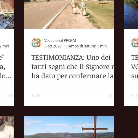
Vocacional PFSGM
 2 min
5 ott 2020
Tempo di lettura: 1 min
e"
TESTIMONIANZA: Uno dei
T
a,
tanti segni che il Signore mi
VO
lo
ha dato per confermare la
su
?
mia vocazione