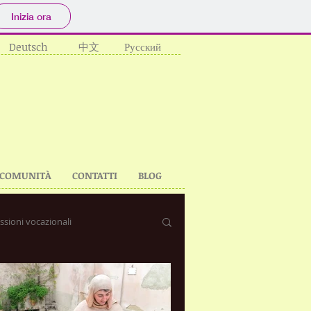
Inizia ora
Deutsch
中文
Русский
 COMUNITÀ
CONTATTI
BLOG
essioni vocazionali