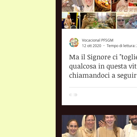
Vocacional PFSGM
12 ott 2020
Tempo di lettura:
Ma il Signore ci "togli
qualcosa in questa vit
chiamandoci a seguir
nella Vita Consacrata