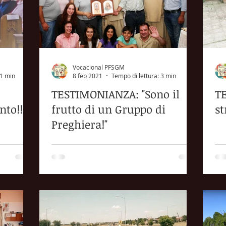
Vocacional PFSGM
 1 min
8 feb 2021
Tempo di lettura: 3 min
TESTIMONIANZA: "Sono il
T
nto!!
frutto di un Gruppo di
st
Preghiera!"