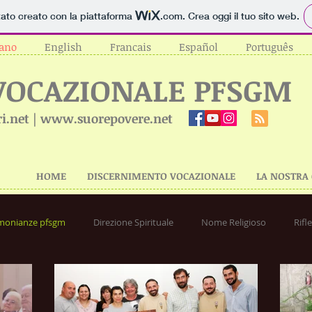
tato creato con la piattaforma
.com
. Crea oggi il tuo sito web.
iano
English
Francais
Español
Português
VOCAZIONALE PFSGM
i.net | www.suorepovere.net
HOME
DISCERNIMENTO VOCAZIONALE
LA NOSTRA
imonianze pfsgm
Direzione Spirituale
Nome Religioso
Rifl
rnere la Comunità giusta