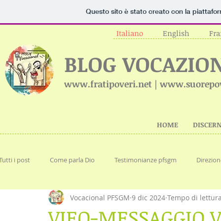
Questo sito è stato creato con la piattaf
Italiano
English
Fra
BLOG VOCAZIO
www.fratipoveri.net | www.suorepo
HOME
DISCER
Tutti i post
Come parla Dio
Testimonianze pfsgm
Direzion
Vocacional PFSGM
9 dic 2024
Tempo di lettur
Testimonianze di aspiranti
Discernere la Comunità giusta
VIEO-MESSAGGIO V