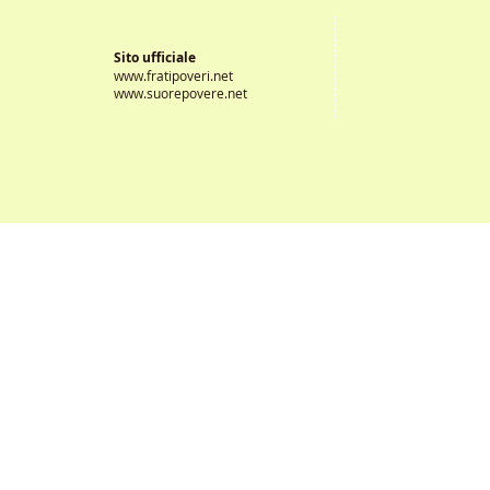
Sales
Sito ufficiale
www.fratipoveri.net
www.suorepovere.net